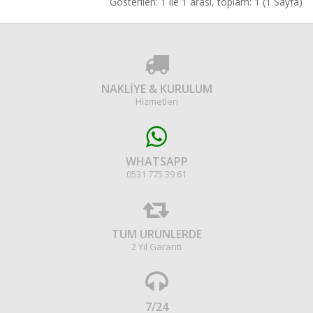
İNCELE
Gösterilen: 1 ile 1 arası, toplam: 1 (1 Sayfa)
NAKLİYE & KURULUM
Hizmetleri
WHATSAPP
0531 775 39 61
TÜM ÜRÜNLERDE
2 Yıl Garanti
7/24